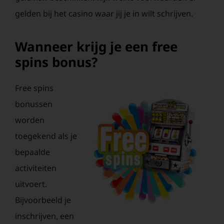
gelden bij het casino waar jij je in wilt schrijven.
Wanneer krijg je een free
spins bonus?
Free spins
bonussen
worden
toegekend als je
bepaalde
activiteiten
uitvoert.
Bijvoorbeeld je
inschrijven, een