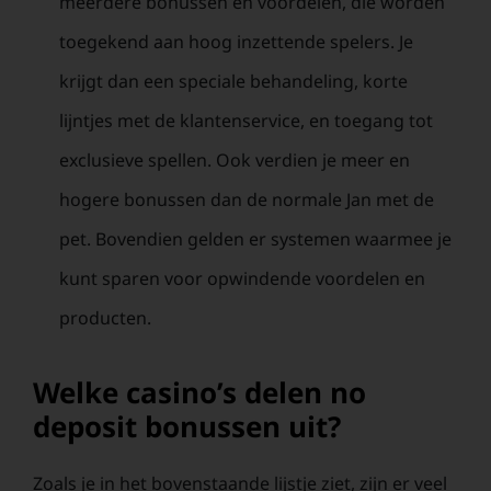
meerdere bonussen en voordelen, die worden
toegekend aan hoog inzettende spelers. Je
krijgt dan een speciale behandeling, korte
lijntjes met de klantenservice, en toegang tot
exclusieve spellen. Ook verdien je meer en
hogere bonussen dan de normale Jan met de
pet. Bovendien gelden er systemen waarmee je
kunt sparen voor opwindende voordelen en
producten.
Welke casino’s delen no
deposit bonussen uit?
Zoals je in het bovenstaande lijstje ziet, zijn er veel