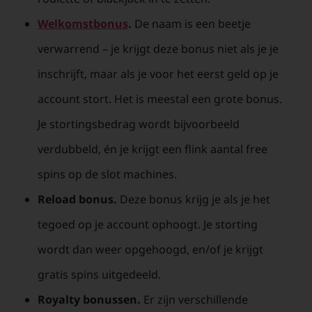
Welkomstbonus
.
De naam is een beetje
verwarrend – je krijgt deze bonus niet als je je
inschrijft, maar als je voor het eerst geld op je
account stort. Het is meestal een grote bonus.
Je stortingsbedrag wordt bijvoorbeeld
verdubbeld, én je krijgt een flink aantal free
spins op de slot machines.
Reload bonus.
Deze bonus krijg je als je het
tegoed op je account ophoogt. Je storting
wordt dan weer opgehoogd, en/of je krijgt
gratis spins uitgedeeld.
Royalty bonussen.
Er zijn verschillende