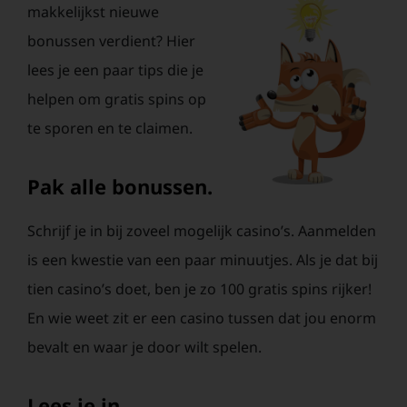
makkelijkst nieuwe
bonussen verdient? Hier
lees je een paar tips die je
helpen om gratis spins op
te sporen en te claimen.
Pak alle bonussen.
Schrijf je in bij zoveel mogelijk casino’s. Aanmelden
is een kwestie van een paar minuutjes. Als je dat bij
tien casino’s doet, ben je zo 100 gratis spins rijker!
En wie weet zit er een casino tussen dat jou enorm
bevalt en waar je door wilt spelen.
Lees je in.