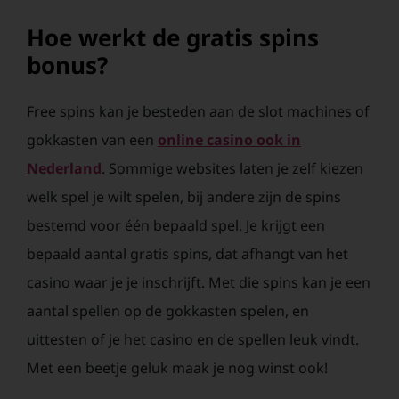
Hoe werkt de gratis spins
bonus?
Free spins kan je besteden aan de slot machines of
gokkasten van een
online casino ook in
Nederland
. Sommige websites laten je zelf kiezen
welk spel je wilt spelen, bij andere zijn de spins
bestemd voor één bepaald spel. Je krijgt een
bepaald aantal gratis spins, dat afhangt van het
casino waar je je inschrijft. Met die spins kan je een
aantal spellen op de gokkasten spelen, en
uittesten of je het casino en de spellen leuk vindt.
Met een beetje geluk maak je nog winst ook!