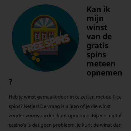
Kan ik
mijn
winst
van de
gratis
spins
meteen
opnemen
?
Heb je winst gemaakt door in te zetten met de free
spins? Netjes! De vraag is alleen of je die winst
zonder voorwaarden kunt opnemen. Bij een aantal
casino’s is dat geen probleem. Je kunt de winst dan